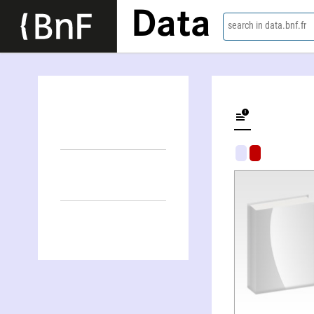
Data
search in data.bnf.fr