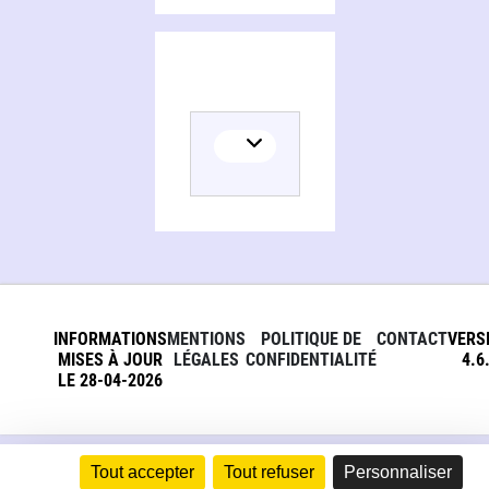
INFORMATIONS
MENTIONS
POLITIQUE DE
CONTACT
VERS
MISES À JOUR
LÉGALES
CONFIDENTIALITÉ
4.6
LE 28-04-2026
Tout accepter
Tout refuser
Personnaliser