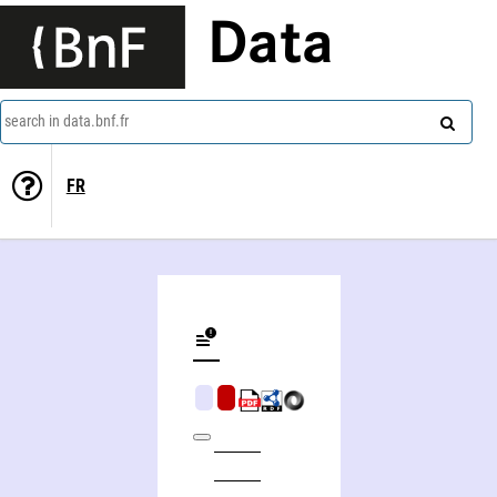
Data
search in data.bnf.fr
FR