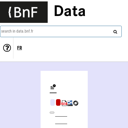
Data
search in data.bnf.fr
FR