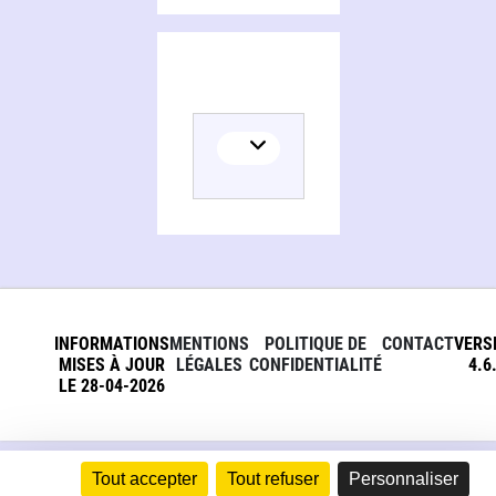
INFORMATIONS
MENTIONS
POLITIQUE DE
CONTACT
VERS
MISES À JOUR
LÉGALES
CONFIDENTIALITÉ
4.6
LE 28-04-2026
Tout accepter
Tout refuser
Personnaliser