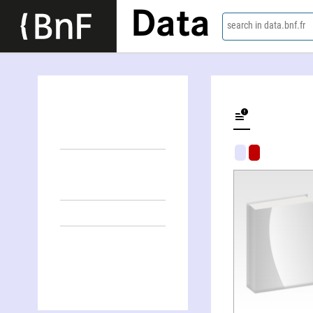
Data
search in data.bnf.fr