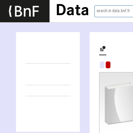
Data
search in data.bnf.fr