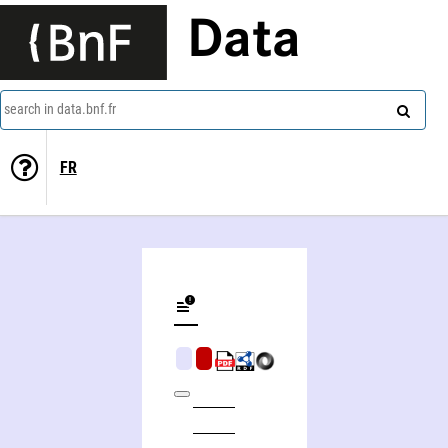
Data
search in data.bnf.fr
FR