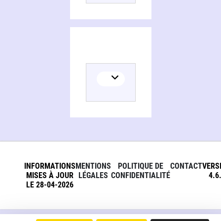
Persons and organizations related to Renaud, l'argus énervant
INFORMATIONS
MENTIONS
POLITIQUE DE
CONTACT
VERS
MISES À JOUR
LÉGALES
CONFIDENTIALITÉ
4.6
LE 28-04-2026