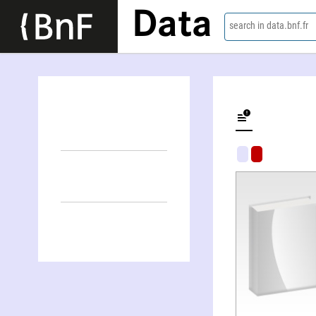
Data
search in data.bnf.fr