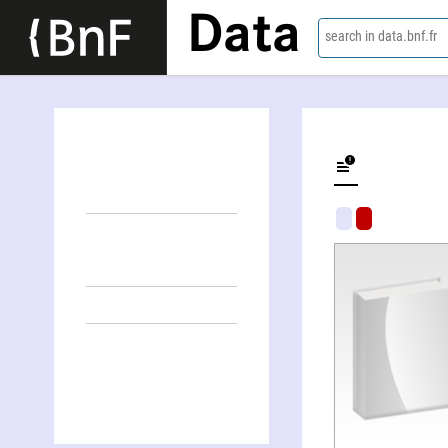
Data
search in data.bnf.fr