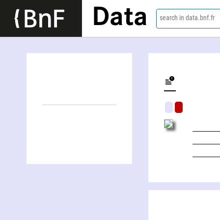
Data
search in data.bnf.fr