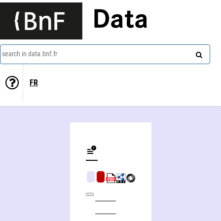
Data
search in data.bnf.fr
FR