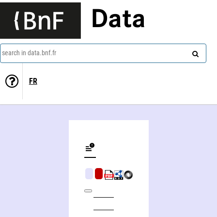
Data
search in data.bnf.fr
FR