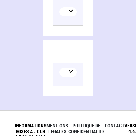
INFORMATIONS
MENTIONS
POLITIQUE DE
CONTACT
VERS
MISES À JOUR
LÉGALES
CONFIDENTIALITÉ
4.6