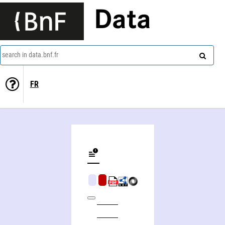
Data
search in data.bnf.fr
FR