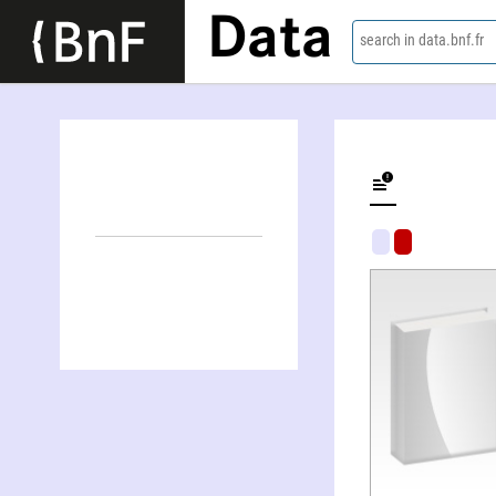
Data
search in data.bnf.fr