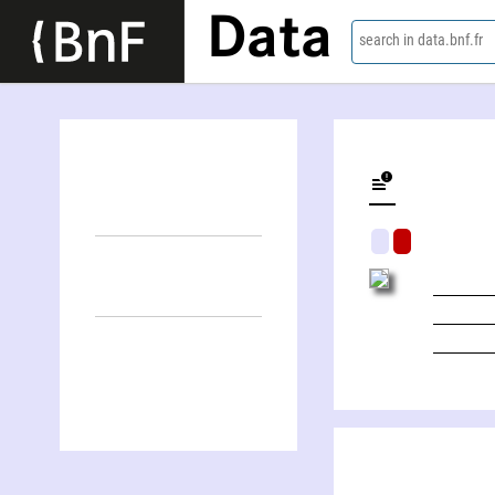
Data
search in data.bnf.fr