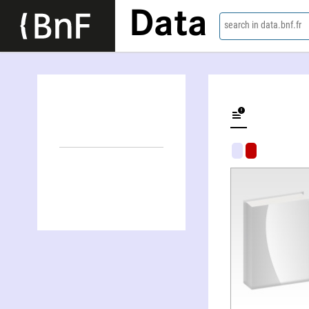
Data
search in data.bnf.fr