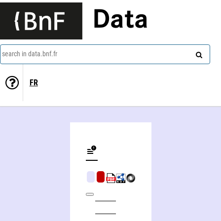
Data
search in data.bnf.fr
FR