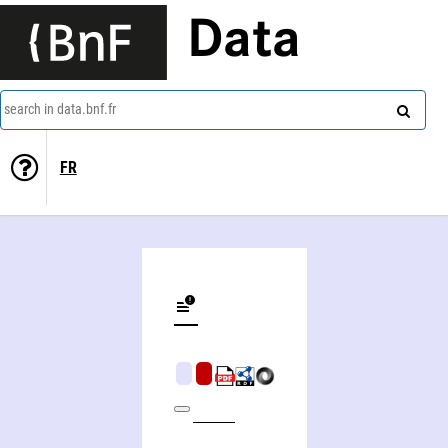
Data
search in data.bnf.fr
FR