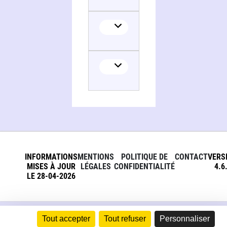
INFORMATIONS
MENTIONS
POLITIQUE DE
CONTACT
VERS
MISES À JOUR
LÉGALES
CONFIDENTIALITÉ
4.6
LE 28-04-2026
Tout accepter
Tout refuser
Personnaliser