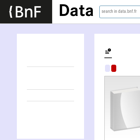
Data
search in data.bnf.fr