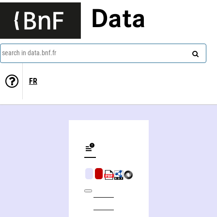
Data
search in data.bnf.fr
FR