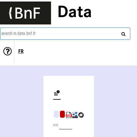
Data
search in data.bnf.fr
FR