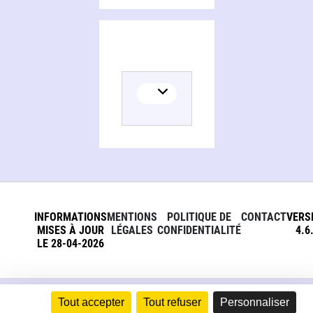
INFORMATIONS
MENTIONS
POLITIQUE DE
CONTACT
VERS
MISES À JOUR
LÉGALES
CONFIDENTIALITÉ
4.6
LE 28-04-2026
Tout accepter
Tout refuser
Personnaliser