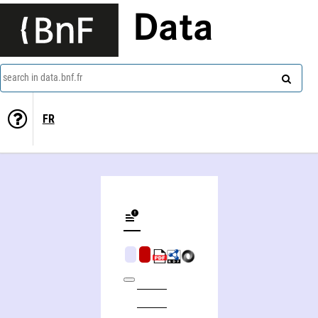
Data
search in data.bnf.fr
FR