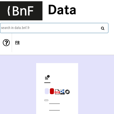
Data
search in data.bnf.fr
FR