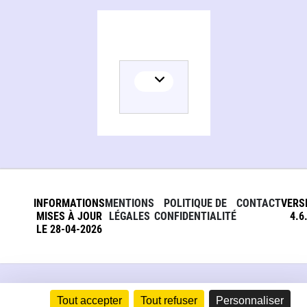
INFORMATIONS
MENTIONS
POLITIQUE DE
CONTACT
VERS
MISES À JOUR
LÉGALES
CONFIDENTIALITÉ
4.6
LE 28-04-2026
Tout accepter
Tout refuser
Personnaliser