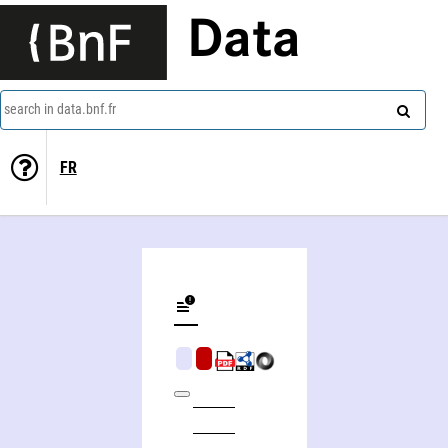
Data
search in data.bnf.fr
FR