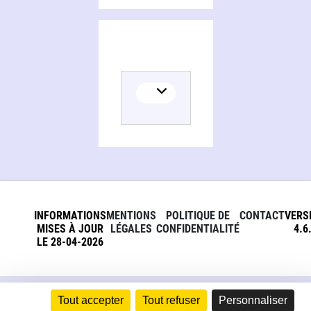
INFORMATIONS
MENTIONS
POLITIQUE DE
CONTACT
VERS
MISES À JOUR
LÉGALES
CONFIDENTIALITÉ
4.6
LE 28-04-2026
Tout accepter
Tout refuser
Personnaliser