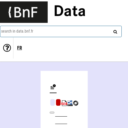
Data
search in data.bnf.fr
FR