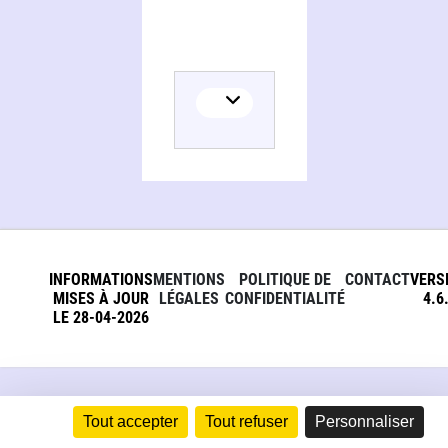
INFORMATIONS
MENTIONS
POLITIQUE DE
CONTACT
VERS
MISES À JOUR
LÉGALES
CONFIDENTIALITÉ
4.6
LE 28-04-2026
Tout accepter
Tout refuser
Personnaliser