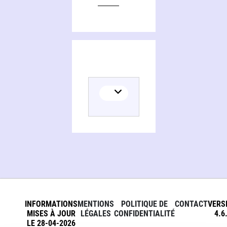
INFORMATIONS
MENTIONS
POLITIQUE DE
CONTACT
VERS
MISES À JOUR
LÉGALES
CONFIDENTIALITÉ
4.6
LE 28-04-2026