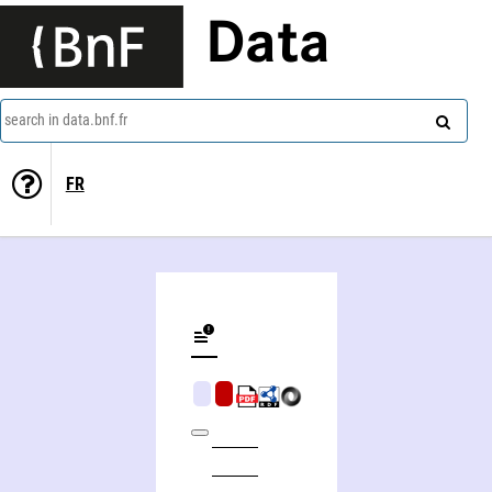
Data
search in data.bnf.fr
FR