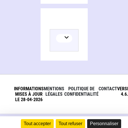
INFORMATIONS
MENTIONS
POLITIQUE DE
CONTACT
VERS
MISES À JOUR
LÉGALES
CONFIDENTIALITÉ
4.6
LE 28-04-2026
Tout accepter
Tout refuser
Personnaliser