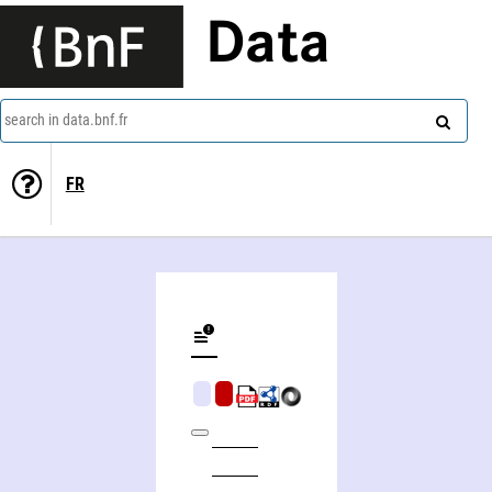
Data
search in data.bnf.fr
FR