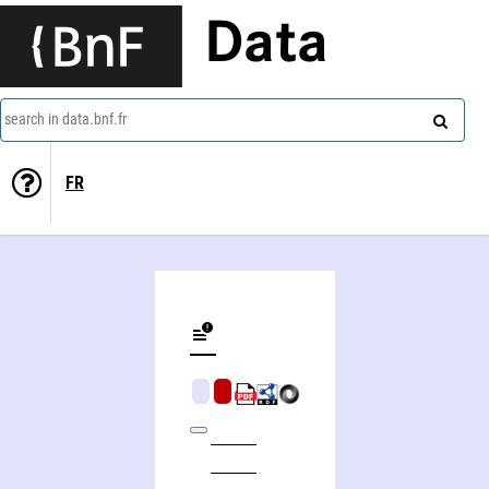
Data
search in data.bnf.fr
FR