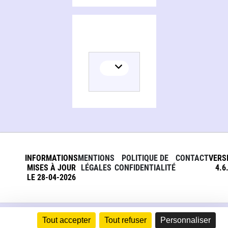
INFORMATIONS
MENTIONS
POLITIQUE DE
CONTACT
VERS
MISES À JOUR
LÉGALES
CONFIDENTIALITÉ
4.6
LE 28-04-2026
Tout accepter
Tout refuser
Personnaliser