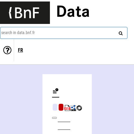
Data
search in data.bnf.fr
FR
Kathryn Asbury