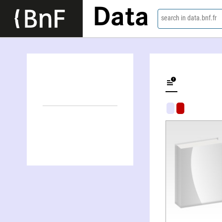
Data
search in data.bnf.fr