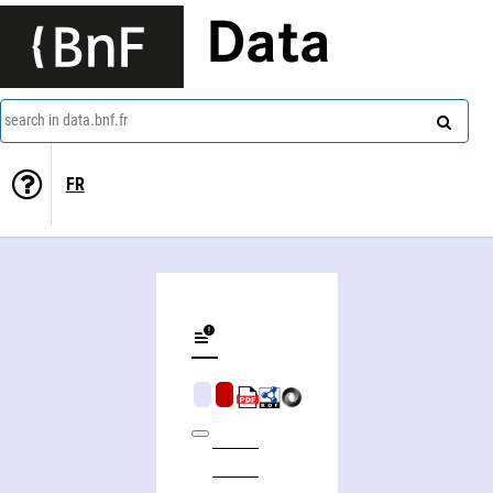
Data
search in data.bnf.fr
FR