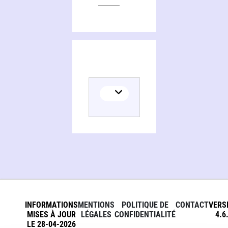
INFORMATIONS
MENTIONS
POLITIQUE DE
CONTACT
VERS
MISES À JOUR
LÉGALES
CONFIDENTIALITÉ
4.6
LE 28-04-2026