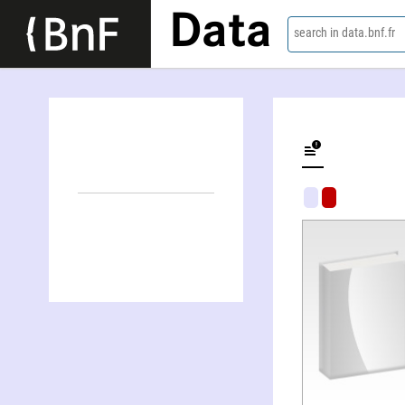
Data
search in data.bnf.fr