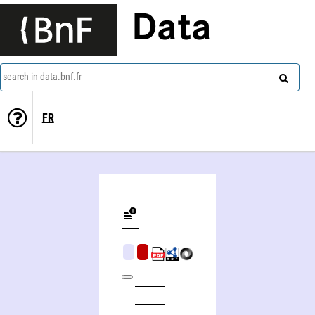
Data
search in data.bnf.fr
FR