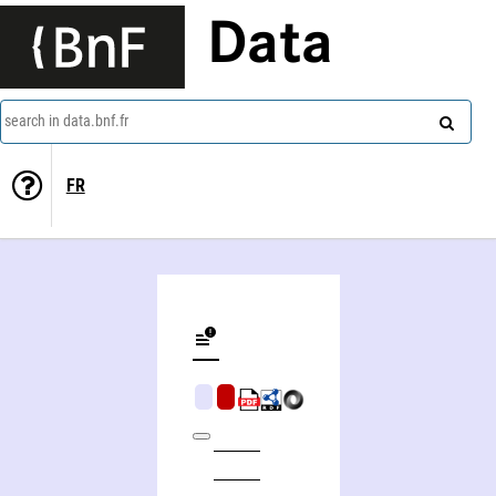
Data
search in data.bnf.fr
FR