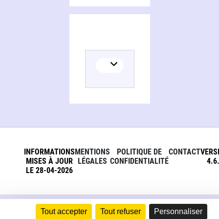
INFORMATIONS
MENTIONS
POLITIQUE DE
CONTACT
VERS
MISES À JOUR
LÉGALES
CONFIDENTIALITÉ
4.6
LE 28-04-2026
Tout accepter
Tout refuser
Personnaliser