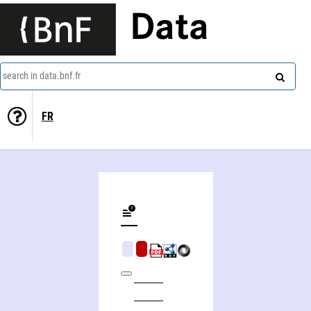
Data
search in data.bnf.fr
FR