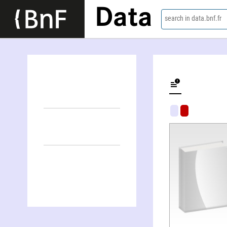
Data
search in data.bnf.fr