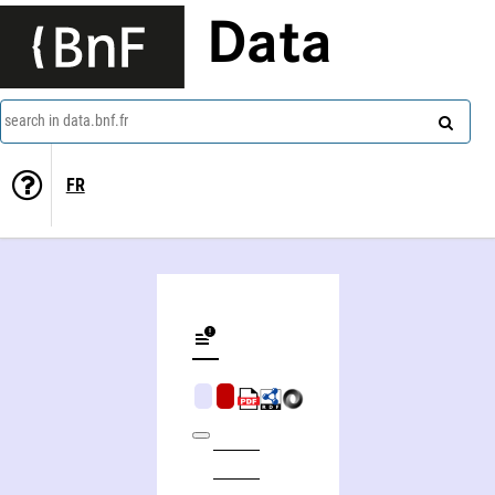
Data
search in data.bnf.fr
FR