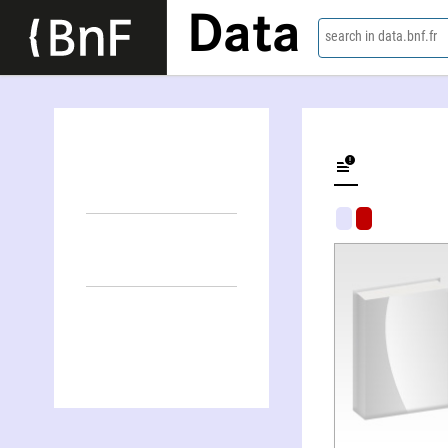
Data
search in data.bnf.fr