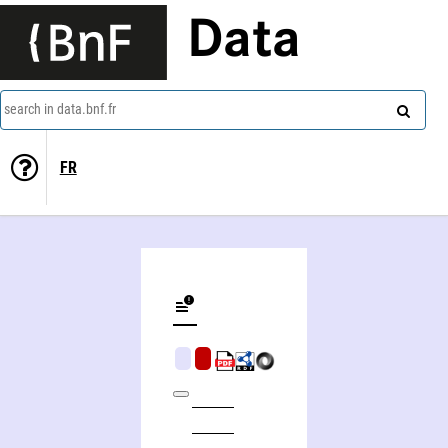
Data
search in data.bnf.fr
FR