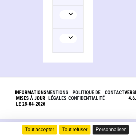
Translator
INFORMATIONS
MENTIONS
POLITIQUE DE
CONTACT
VERS
MISES À JOUR
LÉGALES
CONFIDENTIALITÉ
4.6
LE 28-04-2026
Tout accepter
Tout refuser
Personnaliser