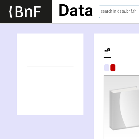
Data
search in data.bnf.fr