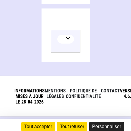
INFORMATIONS
MENTIONS
POLITIQUE DE
CONTACT
VERS
MISES À JOUR
LÉGALES
CONFIDENTIALITÉ
4.6
LE 28-04-2026
Tout accepter
Tout refuser
Personnaliser