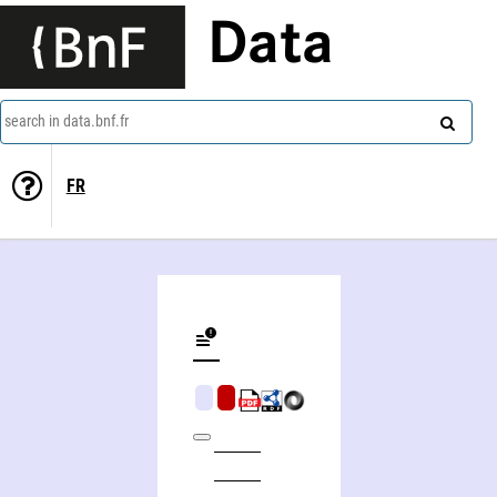
Data
search in data.bnf.fr
FR