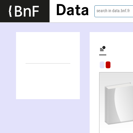
Data
search in data.bnf.fr