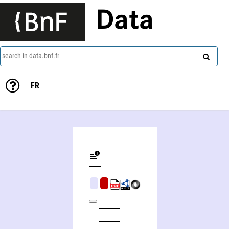
Data
search in data.bnf.fr
FR