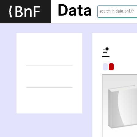
Data
search in data.bnf.fr