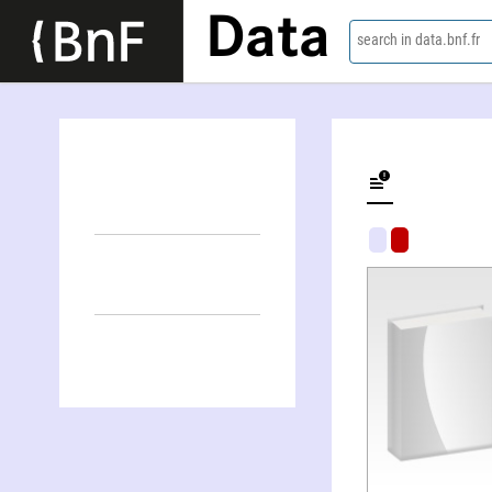
Data
search in data.bnf.fr