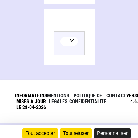
INFORMATIONS
MENTIONS
POLITIQUE DE
CONTACT
VERS
MISES À JOUR
LÉGALES
CONFIDENTIALITÉ
4.6
LE 28-04-2026
Tout accepter
Tout refuser
Personnaliser