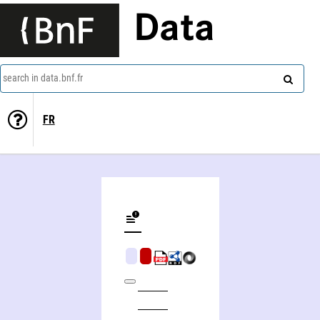
Data
search in data.bnf.fr
FR