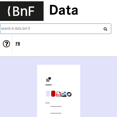
Data
search in data.bnf.fr
FR