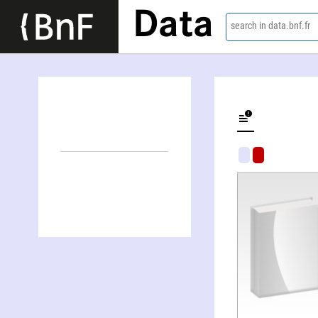
Data
search in data.bnf.fr