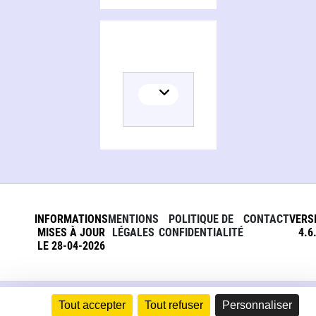
Persons and organizations related to Sidney Olcott, le premier oeil, aux origines du cinéma irlandais
INFORMATIONS
MENTIONS
POLITIQUE DE
CONTACT
VERS
MISES À JOUR
LÉGALES
CONFIDENTIALITÉ
4.6
LE 28-04-2026
Tout accepter
Tout refuser
Personnaliser