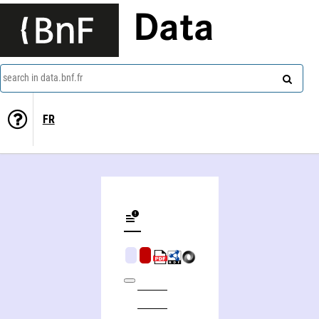
Data
search in data.bnf.fr
FR