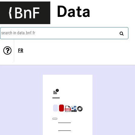
Data
search in data.bnf.fr
FR