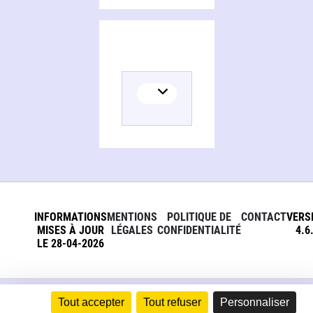
INFORMATIONS
MENTIONS
POLITIQUE DE
CONTACT
VERS
MISES À JOUR
LÉGALES
CONFIDENTIALITÉ
4.6
LE 28-04-2026
Tout accepter
Tout refuser
Personnaliser